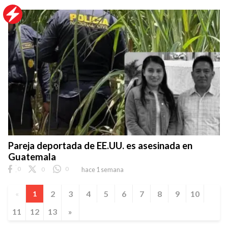
Pareja deportada de EE.UU. es asesinada en
Guatemala
0
0
0
hace 1 semana
2
3
4
5
6
7
8
9
10
«
1
11
12
13
»