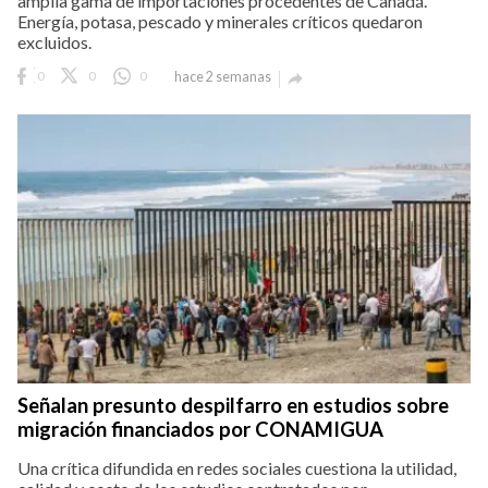
amplia gama de importaciones procedentes de Canadá.
Energía, potasa, pescado y minerales críticos quedaron
excluidos.
0
0
0
hace 2 semanas

Señalan presunto despilfarro en estudios sobre
migración financiados por CONAMIGUA
Una crítica difundida en redes sociales cuestiona la utilidad,