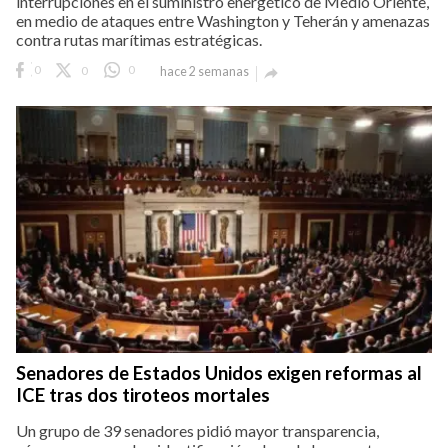
interrupciones en el suministro energético de Medio Oriente,
en medio de ataques entre Washington y Teherán y amenazas
contra rutas marítimas estratégicas.
0
0
0
hace 2 semanas

Senadores de Estados Unidos exigen reformas al
ICE tras dos tiroteos mortales
Un grupo de 39 senadores pidió mayor transparencia,