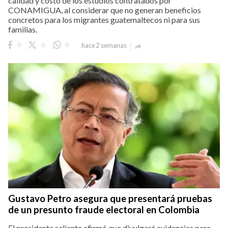
calidad y costo de los estudios contratados por
CONAMIGUA, al considerar que no generan beneficios
concretos para los migrantes guatemaltecos ni para sus
familias.
0
0
0
hace 2 semanas

Gustavo Petro asegura que presentará pruebas
de un presunto fraude electoral en Colombia
El presidente saliente afirmó que divulgará evidencias para