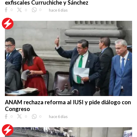
exfiscales Curruchiche y Sánchez
0
0
0
hace 6 días
ANAM rechaza reforma al IUSI y pide diálogo con
Congreso
0
0
0
hace 6 días