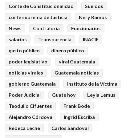
Corte de Constitucionalidad
Sueldos
corte suprema de Justicia
Nery Ramos
News
Contraloría
Funcionarios
salarios
Transparencia
INACIF
gasto público
dinero público
poder legislativo
viral Guatemala
noticias virales
Guatemala noticias
gobierno Guatemala
Instituto de la Víctima
Poder Judicial
Guate hoy
Leyla Lemus
Teodulio Cifuentes
Frank Bode
Alejandro Córdova
Ingrid Escribá
Rebeca Leche
Carlos Sandoval