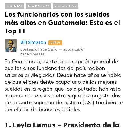
NOTICIAS
NACIONALES
ACTUALIDAD
Los funcionarios con los sueldos
más altos en Guatemala: Este es el
Top 11
Bill Simpson
editor
posteado
hace 1 año
—
actualizado
hace 6 meses
En Guatemala, existe la percepción general de
Club Bi
que los altos funcionarios del país reciben
salarios privilegiados. Desde hace años se habla
dos los derechos.
de que el presidente ocupa uno de los mejores
sueldos en la región, que los diputados han visto
incrementos en sus dietas y que los magistrados
de la Corte Suprema de Justicia (CSJ) también se
benefician de bonos especiales.
1. Leyla Lemus – Presidenta de la