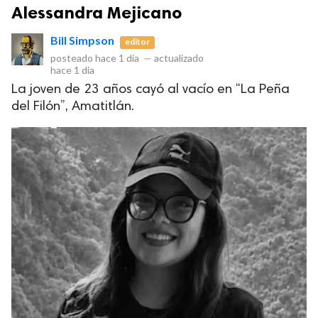
Alessandra Mejicano
Bill Simpson
editor
posteado
hace 1 día
—
actualizado
hace 1 día
La joven de 23 años cayó al vacío en “La Peña
del Filón”, Amatitlán.