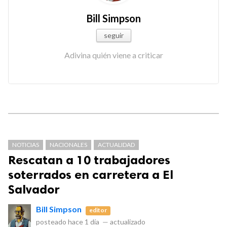
Bill Simpson
seguir
Adivina quién viene a criticar
NOTICIAS
NACIONALES
ACTUALIDAD
Rescatan a 10 trabajadores
soterrados en carretera a El
Salvador
Bill Simpson
editor
posteado
hace 1 día
—
actualizado