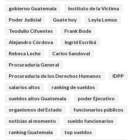
gobierno Guatemala
Instituto de la Víctima
Poder Judicial
Guate hoy
Leyla Lemus
Teodulio Cifuentes
Frank Bode
Alejandro Córdova
Ingrid Escribá
Rebeca Leche
Carlos Sandoval
Procuraduría General
Procuraduría de los Derechos Humanos
IDPP
salarios altos
ranking de sueldos
sueldos altos Guatemala
poder Ejecutivo
organismos del Estado
funcionarios públicos
noticias al momento
sueldo funcionarios
ranking Guatemala
top sueldos