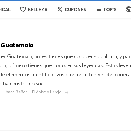
favorite_border
percent
list
publi
ICAL
BELLEZA
CUPONES
TOP'S
e Guatemala
cer Guatemala, antes tienes que conocer su cultura, y pa
ura, primero tienes que conocer sus leyendas. Estas leye
de elementos identificativos que permiten ver de manera
ha construido soci...
hace 3 años
El Abismo Hereje
