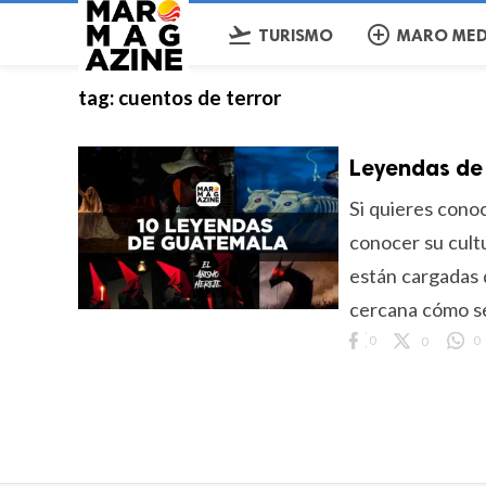
flight_takeoff
add_circle_outline
TURISMO
MARO MED
tag:
cuentos de terror
Leyendas d
Si quieres cono
conocer su cult
están cargadas 
cercana cómo se 
0
0
0