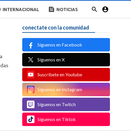
c
feed


INTERNACIONAL
NOTICIAS
conectate con la comunidad
Síguenos en Facebook
ra
Síguenos en X
ndas
Suscríbete en Youtube
Síguenos en Instagram
Síguenos en Twitch
Síguenos en Tiktok