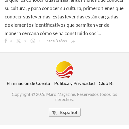
su cultura, y para conocer su cultura, primero tienes que
conocer sus leyendas. Estas leyendas están cargadas
de elementos identificativos que permiten ver de
manera cercana cómo se ha construido soci...
0
0
0
hace 3 años

Club Bi
dos los derechos.
Eliminación de Cuenta
Politica y Privacidad
Club Bi
Copyright © 2026 Maro Magazine. Reservados todos los
derechos.
Español
