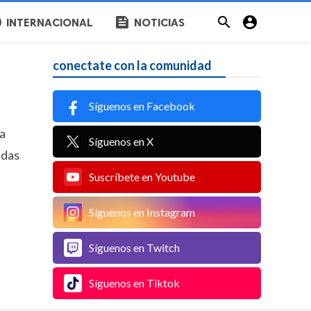
c
feed


INTERNACIONAL
NOTICIAS
conectate con la comunidad
Síguenos en Facebook
ra
Síguenos en X
ndas
Suscríbete en Youtube
Síguenos en Instagram
Síguenos en Twitch
Síguenos en Tiktok