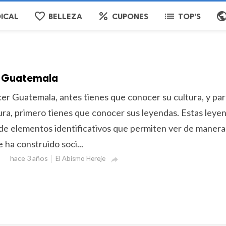
favorite_border
percent
list
publi
ICAL
BELLEZA
CUPONES
TOP'S
e Guatemala
cer Guatemala, antes tienes que conocer su cultura, y pa
ura, primero tienes que conocer sus leyendas. Estas leye
de elementos identificativos que permiten ver de manera
ha construido soci...
hace 3 años
El Abismo Hereje
