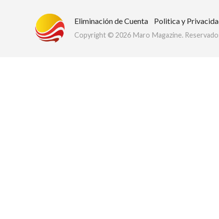
Eliminación de Cuenta
Politica y Privacid
Copyright © 2026 Maro Magazine. Reservados
Club Bi
dos los derechos.