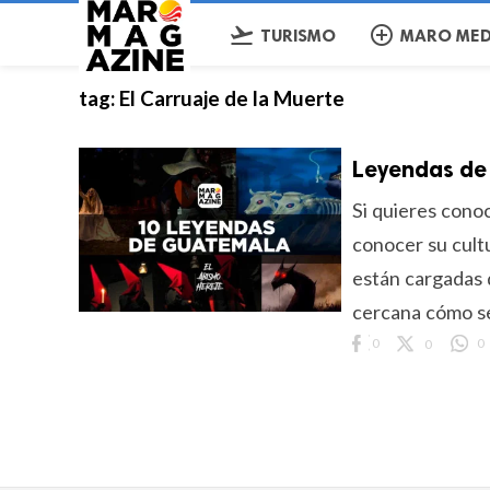
flight_takeoff
add_circle_outline
TURISMO
MARO MED
tag:
El Carruaje de la Muerte
Leyendas d
Si quieres cono
conocer su cult
están cargadas 
cercana cómo se 
0
0
0