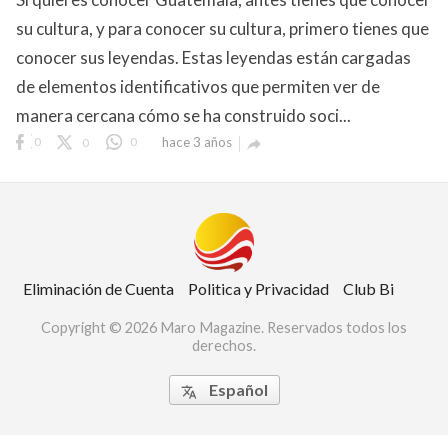
su cultura, y para conocer su cultura, primero tienes que
conocer sus leyendas. Estas leyendas están cargadas
de elementos identificativos que permiten ver de
manera cercana cómo se ha construido soci...
0
0
0
hace 3 años

Club Bi
dos los derechos.
Eliminación de Cuenta
Politica y Privacidad
Club Bi
Copyright © 2026 Maro Magazine. Reservados todos los
derechos.
Español
