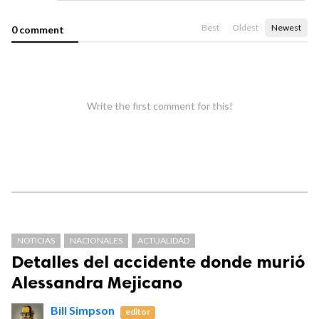
Best
Oldest
Newest
0 comment
Write the first comment for this!
NOTICIAS
NACIONALES
ACTUALIDAD
Detalles del accidente donde murió
Alessandra Mejicano
Bill Simpson
editor