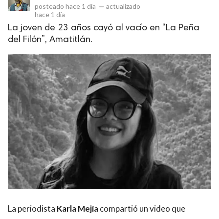
posteado
hace 1 día
—
actualizado
hace 1 día
La joven de 23 años cayó al vacío en “La Peña
del Filón”, Amatitlán.
La periodista
Karla Mejía
compartió un video que