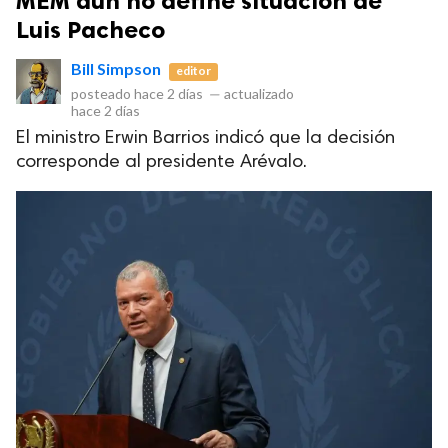
MEM aún no define situación de
Luis Pacheco
Bill Simpson
editor
posteado
hace 2 días
—
actualizado
hace 2 días
El ministro Erwin Barrios indicó que la decisión
corresponde al presidente Arévalo.