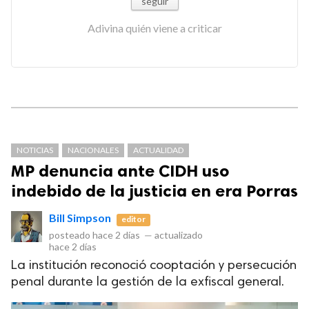
seguir
Adivina quién viene a criticar
NOTICIAS
NACIONALES
ACTUALIDAD
MP denuncia ante CIDH uso
indebido de la justicia en era Porras
Bill Simpson
editor
posteado
hace 2 días
—
actualizado
hace 2 días
La institución reconoció cooptación y persecución
penal durante la gestión de la exfiscal general.