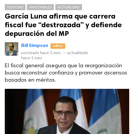
NOTICIAS
NACIONALES
ACTUALIDAD
García Luna afirma que carrera
fiscal fue “destrozada” y defiende
depuración del MP
Bill Simpson
editor
posteado
hace 1 mes
—
actualizado
hace 1 mes
El fiscal general asegura que la reorganización
Club Bi
busca reconstruir confianza y promover ascensos
dos los derechos.
basados en méritos.