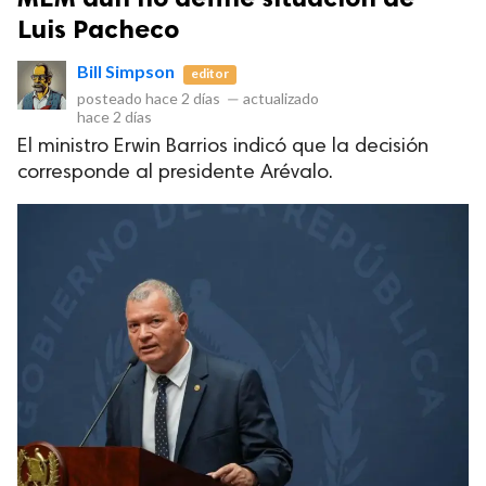
Luis Pacheco
Bill Simpson
editor
posteado
hace 2 días
—
actualizado
hace 2 días
El ministro Erwin Barrios indicó que la decisión
corresponde al presidente Arévalo.