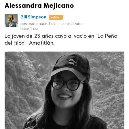
Alessandra Mejicano
Bill Simpson
editor
posteado
hace 1 día
—
actualizado
hace 1 día
La joven de 23 años cayó al vacío en “La Peña
del Filón”, Amatitlán.