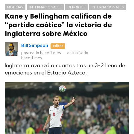
NOTICIAS
INTERNACIONALES
DEPORTES
INTERNACIONALES
Kane y Bellingham califican de
“partido caótico” la victoria de
Inglaterra sobre México
Bill Simpson
editor
posteado
hace 1 mes
—
actualizado
hace 1 mes
Inglaterra avanzó a cuartos tras un 3-2 lleno de
Club Bi
emociones en el Estadio Azteca.
dos los derechos.