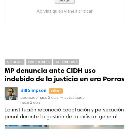
Adivina quién viene a criticar
NOTICIAS
NACIONALES
ACTUALIDAD
MP denuncia ante CIDH uso
indebido de la justicia en era Porras
Bill Simpson
editor
posteado
hace 2 días
—
actualizado
hace 2 días
La institución reconoció cooptación y persecución
penal durante la gestión de la exfiscal general.