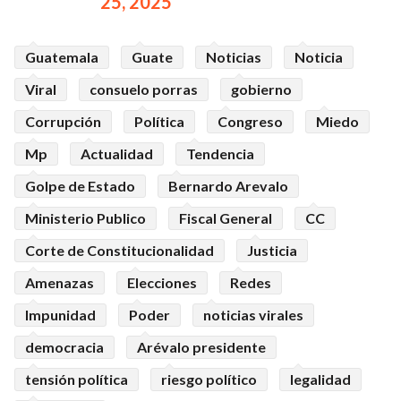
25, 2025
Guatemala
Guate
Noticias
Noticia
Viral
consuelo porras
gobierno
Corrupción
Política
Congreso
Miedo
Mp
Actualidad
Tendencia
Golpe de Estado
Bernardo Arevalo
Ministerio Publico
Fiscal General
CC
Corte de Constitucionalidad
Justicia
Amenazas
Elecciones
Redes
Impunidad
Poder
noticias virales
democracia
Arévalo presidente
tensión política
riesgo político
legalidad