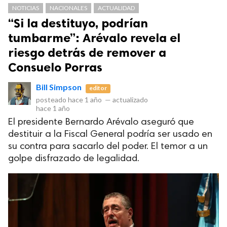
NOTICIAS
NACIONALES
ACTUALIDAD
“Si la destituyo, podrían
tumbarme”: Arévalo revela el
riesgo detrás de remover a
Consuelo Porras
Bill Simpson
editor
posteado
hace 1 año
—
actualizado
hace 1 año
Club Bi
El presidente Bernardo Arévalo aseguró que
destituir a la Fiscal General podría ser usado en
dos los derechos.
su contra para sacarlo del poder. El temor a un
golpe disfrazado de legalidad.