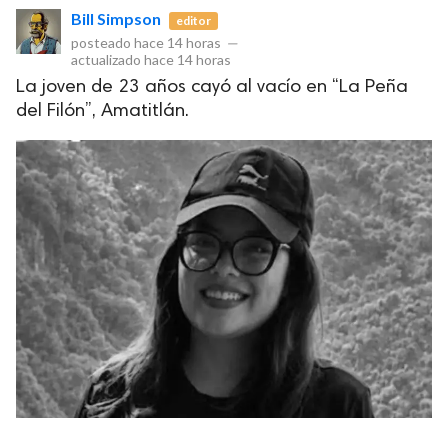
Bill Simpson
editor
posteado
hace 14 horas
—
actualizado
hace 14 horas
La joven de 23 años cayó al vacío en “La Peña
del Filón”, Amatitlán.