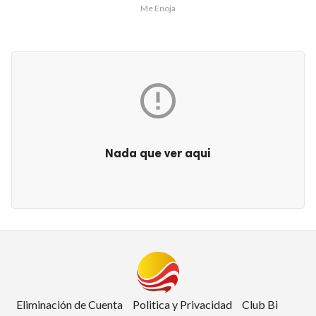
Me Enoja

Nada que ver aqui
Club Bi
dos los derechos.
Eliminación de Cuenta
Politica y Privacidad
Club Bi