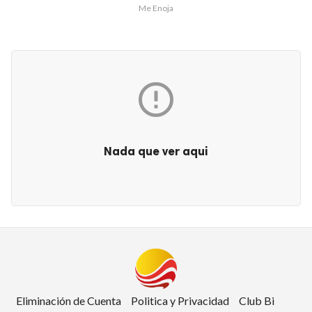
Me Enoja

Nada que ver aqui
Club Bi
dos los derechos.
Eliminación de Cuenta
Politica y Privacidad
Club Bi