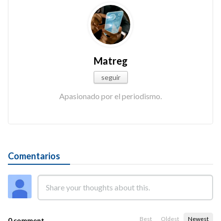
Matreg
seguir
Apasionado por el periodismo.
Comentarios
Best
Oldest
Newest
0 comment