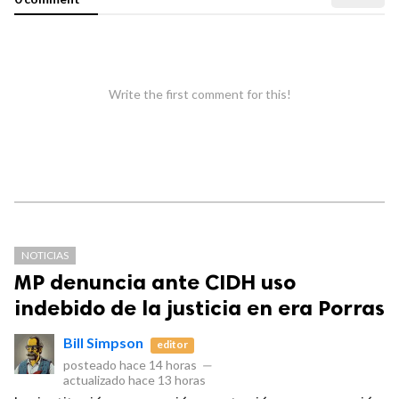
Write the first comment for this!
NOTICIAS
MP denuncia ante CIDH uso
indebido de la justicia en era Porras
Bill Simpson
editor
posteado
hace 14 horas
—
actualizado
hace 13 horas