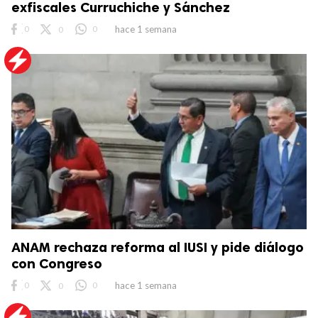
exfiscales Curruchiche y Sánchez
0
0
0
hace 1 semana
ANAM rechaza reforma al IUSI y pide diálogo
con Congreso
0
0
0
hace 1 semana