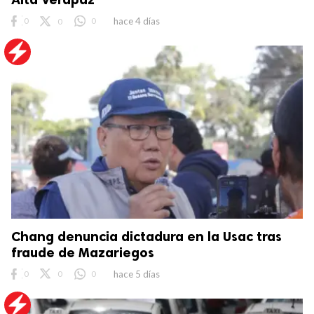
0
0
0
hace 4 días
Chang denuncia dictadura en la Usac tras
fraude de Mazariegos
0
0
0
hace 5 días