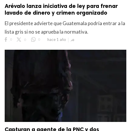
Arévalo lanza iniciativa de ley para frenar
lavado de dinero y crimen organizado
El presidente advierte que Guatemala podría entrar a la
lista gris si no se aprueba la normativa.
0
0
0
hace 1 año

Capturan a agente de la PNC y dos