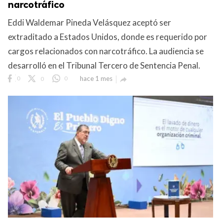
narcotráfico
Eddi Waldemar Pineda Velásquez aceptó ser
extraditado a Estados Unidos, donde es requerido por
cargos relacionados con narcotráfico. La audiencia se
desarrolló en el Tribunal Tercero de Sentencia Penal.
0
0
0
hace 1 mes

Club Bi
dos los derechos.