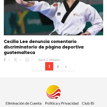
Cecilia Lee denuncia comentario
discriminatorio de página deportiva
guatemalteca
0
0
0
hace 1 semana
«
1
2
»
Eliminación de Cuenta
Politica y Privacidad
Club Bi