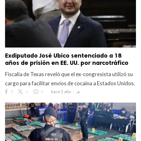
Exdiputado José Ubico sentenciado a 18
años de prisión en EE. UU. por narcotráfico
Fiscalía de Texas reveló que el ex-congresista utilizó su
cargo para facilitar envíos de cocaína a Estados Unidos.
0
0
0
hace 1 año
