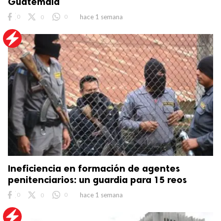
Guatemala
0
0
0
hace 1 semana
Ineficiencia en formación de agentes
penitenciarios: un guardia para 15 reos
0
0
0
hace 1 semana