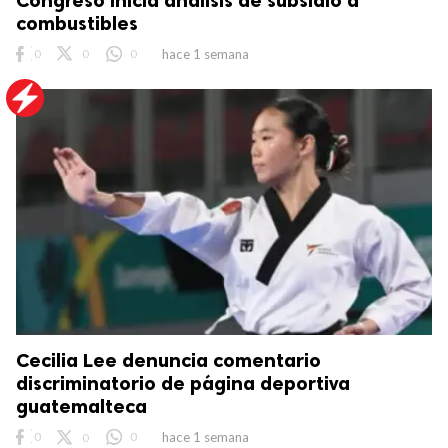
Congreso inicia análisis de subsidio a
combustibles
0
0
0
hace 1 semana
Cecilia Lee denuncia comentario
discriminatorio de página deportiva
guatemalteca
0
0
0
hace 1 semana