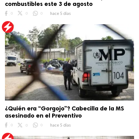
combustibles este 3 de agosto
0
0
0
hace 5 días
¿Quién era “Gorgojo”? Cabecilla de la MS
asesinado en el Preventivo
0
0
0
hace 5 días