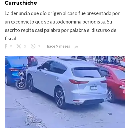
Curruchiche
La denuncia que dio origen al caso fue presentada por
un exconvicto que se autodenomina periodista. Su
escrito repite casi palabra por palabra el discurso del
fiscal.
0
0
0
hace 9 meses

Club Bi
dos los derechos.