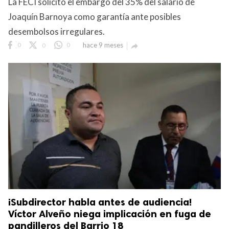
La FECI solicitó el embargo del 35% del salario de
Joaquín Barnoya como garantía ante posibles
desembolsos irregulares.
0
0
0
hace 9 meses

¡Subdirector habla antes de audiencia!
Víctor Alveño niega implicación en fuga de
pandilleros del Barrio 18