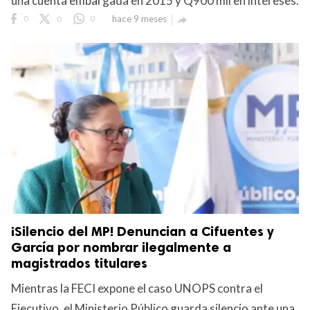
una cuenta embargada en 2015 y Q900 mil en intereses.
0
0
0
hace 9 meses

¡Silencio del MP! Denuncian a Cifuentes y
García por nombrar ilegalmente a
magistrados titulares
Mientras la FECI expone el caso UNOPS contra el
Ejecutivo, el Ministerio Público guarda silencio ante una