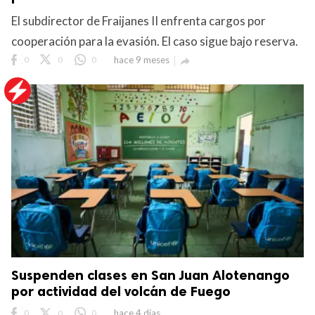
El subdirector de Fraijanes II enfrenta cargos por
cooperación para la evasión. El caso sigue bajo reserva.
0
0
0
hace 9 meses

Suspenden clases en San Juan Alotenango
por actividad del volcán de Fuego
0
0
0
hace 4 días